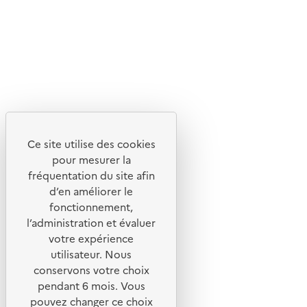
Flux RSS
Lettres d'information de l'ADEME
X
Linkedin
Instagram
Youtube
Ce site utilise des cookies
Liens utiles
pour mesurer la
Portail de signalement
fréquentation du site afin
d’en améliorer le
Foire aux questions
fonctionnement,
Formulaire de contact
l’administration et évaluer
Presse
votre expérience
utilisateur. Nous
conservons votre choix
pendant 6 mois. Vous
pouvez changer ce choix