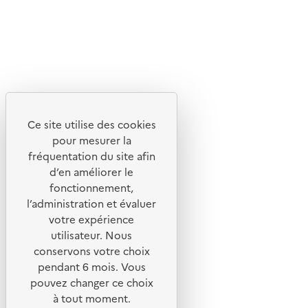
Lettres d'information de l'ADEME
X
Linkedin
Instagram
Youtube
Ce site utilise des cookies
Liens utiles
pour mesurer la
Portail de signalement
fréquentation du site afin
d’en améliorer le
Foire aux questions
fonctionnement,
Formulaire de contact
l’administration et évaluer
Presse
votre expérience
utilisateur. Nous
conservons votre choix
pendant 6 mois. Vous
pouvez changer ce choix
Plan du site
à tout moment.