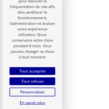
pour mesurer la
Portail de signalement
fréquentation du site afin
d’en améliorer le
Foire aux questions
fonctionnement,
Formulaire de contact
l’administration et évaluer
Presse
votre expérience
utilisateur. Nous
conservons votre choix
pendant 6 mois. Vous
pouvez changer ce choix
Plan du site
à tout moment.
Mentions légales
CGU
Tout accepter
CGV
Tout refuser
Politique des cookies
Personnaliser
Données personnelles
Accessibilité : non conforme
En savoir plus
Gestion des cookies