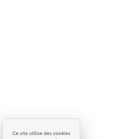
© 2026 ADEME - Tous droits réservés
Ce site internet est pensé et développé avec un objectif
d'écoconception.
En savoir plus sur l'écoconception du site
Suivez-nous
Flux RSS
Lettres d'information de l'ADEME
X
Linkedin
Instagram
Youtube
Ce site utilise des cookies
Liens utiles