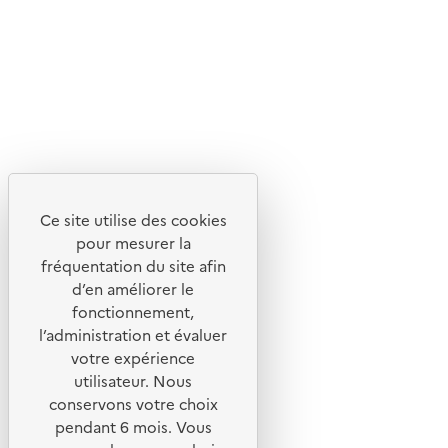
Flux RSS
Lettres d'information de l'ADEME
X
Linkedin
Instagram
Youtube
Ce site utilise des cookies
Liens utiles
pour mesurer la
Portail de signalement
fréquentation du site afin
d’en améliorer le
Foire aux questions
fonctionnement,
Formulaire de contact
l’administration et évaluer
Presse
votre expérience
utilisateur. Nous
conservons votre choix
pendant 6 mois. Vous