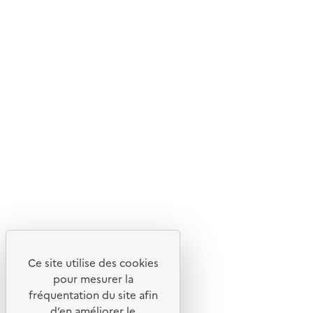
Ce site internet est pensé et développé avec un objectif
d'écoconception.
En savoir plus sur l'écoconception du site
Suivez-nous
Flux RSS
Lettres d'information de l'ADEME
X
Linkedin
Instagram
Youtube
Ce site utilise des cookies
Liens utiles
pour mesurer la
Portail de signalement
fréquentation du site afin
d’en améliorer le
Foire aux questions