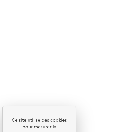
Ce site internet est pensé et développé avec un objectif
d'écoconception.
En savoir plus sur l'écoconception du site
Suivez-nous
Flux RSS
Lettres d'information de l'ADEME
X
Linkedin
Instagram
Youtube
Ce site utilise des cookies
Liens utiles
pour mesurer la
Portail de signalement