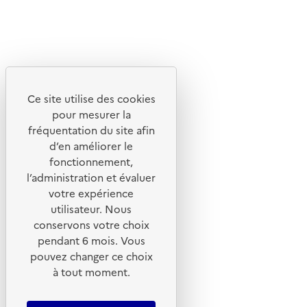
X
Linkedin
Instagram
Youtube
Ce site utilise des cookies
Liens utiles
pour mesurer la
Portail de signalement
fréquentation du site afin
d’en améliorer le
Foire aux questions
fonctionnement,
Formulaire de contact
l’administration et évaluer
Presse
votre expérience
utilisateur. Nous
conservons votre choix
pendant 6 mois. Vous
pouvez changer ce choix
Plan du site
à tout moment.
Mentions légales
CGU