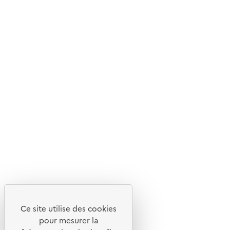
Ce site internet est pensé et développé avec un objectif
d'écoconception.
En savoir plus sur l'écoconception du site
Suivez-nous
Flux RSS
Lettres d'information de l'ADEME
X
Linkedin
Instagram
Youtube
Ce site utilise des cookies
Liens utiles
pour mesurer la
Portail de signalement