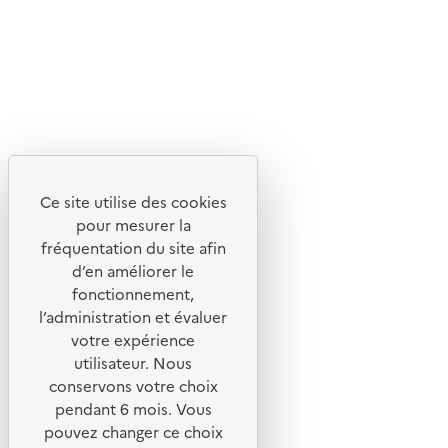
Flux RSS
Lettres d'information de l'ADEME
X
Linkedin
Instagram
Youtube
Ce site utilise des cookies
Liens utiles
pour mesurer la
Portail de signalement
fréquentation du site afin
d’en améliorer le
Foire aux questions
fonctionnement,
Formulaire de contact
l’administration et évaluer
Presse
votre expérience
utilisateur. Nous
conservons votre choix
pendant 6 mois. Vous
pouvez changer ce choix
Plan du site