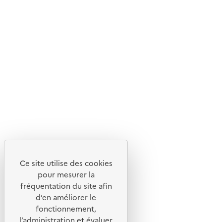
d'écoconception.
En savoir plus sur l'écoconception du site
Suivez-nous
Flux RSS
Lettres d'information de l'ADEME
X
Linkedin
Instagram
Youtube
Ce site utilise des cookies
Liens utiles
pour mesurer la
Portail de signalement
fréquentation du site afin
d’en améliorer le
Foire aux questions
fonctionnement,
Formulaire de contact
l’administration et évaluer