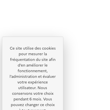
Lettres d'information de l'ADEME
X
Linkedin
Instagram
Youtube
Ce site utilise des cookies
Liens utiles
pour mesurer la
Portail de signalement
fréquentation du site afin
d’en améliorer le
Foire aux questions
fonctionnement,
Formulaire de contact
l’administration et évaluer
Presse
votre expérience
utilisateur. Nous
conservons votre choix
pendant 6 mois. Vous
pouvez changer ce choix
Plan du site