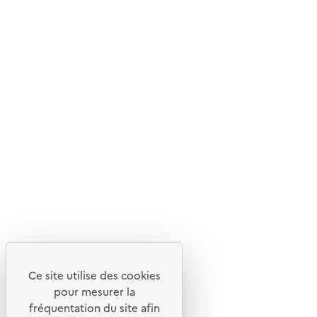
Ce site internet est pensé et développé avec un objectif
d'écoconception.
En savoir plus sur l'écoconception du site
Suivez-nous
Flux RSS
Lettres d'information de l'ADEME
X
Linkedin
Instagram
Youtube
Ce site utilise des cookies
Liens utiles
pour mesurer la
Portail de signalement
fréquentation du site afin