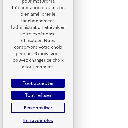
pour mesurer la
Portail de signalement
fréquentation du site afin
d’en améliorer le
Foire aux questions
fonctionnement,
Formulaire de contact
l’administration et évaluer
Presse
votre expérience
utilisateur. Nous
conservons votre choix
pendant 6 mois. Vous
pouvez changer ce choix
Plan du site
à tout moment.
Mentions légales
CGU
Tout accepter
CGV
Tout refuser
Politique des cookies
Personnaliser
Données personnelles
Accessibilité : non conforme
En savoir plus
Gestion des cookies