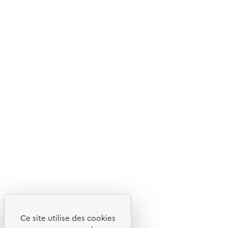
© 2026 ADEME - Tous droits réservés
Ce site internet est pensé et développé avec un objectif
d'écoconception.
En savoir plus sur l'écoconception du site
Suivez-nous
Flux RSS
Lettres d'information de l'ADEME
X
Linkedin
Instagram
Youtube
Ce site utilise des cookies
Liens utiles