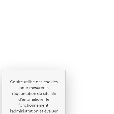
En savoir plus sur l'écoconception du site
Suivez-nous
Flux RSS
Lettres d'information de l'ADEME
X
Linkedin
Instagram
Youtube
Ce site utilise des cookies
Liens utiles
pour mesurer la
Portail de signalement
fréquentation du site afin
d’en améliorer le
Foire aux questions
fonctionnement,
Formulaire de contact
l’administration et évaluer