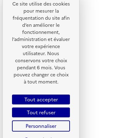
Ce site utilise des cookies
Liens utiles
pour mesurer la
Portail de signalement
fréquentation du site afin
d’en améliorer le
Foire aux questions
fonctionnement,
Formulaire de contact
l’administration et évaluer
Presse
votre expérience
utilisateur. Nous
conservons votre choix
pendant 6 mois. Vous
pouvez changer ce choix
Plan du site
à tout moment.
Mentions légales
CGU
Tout accepter
CGV
Tout refuser
Politique des cookies
Personnaliser
Données personnelles
Accessibilité : non conforme