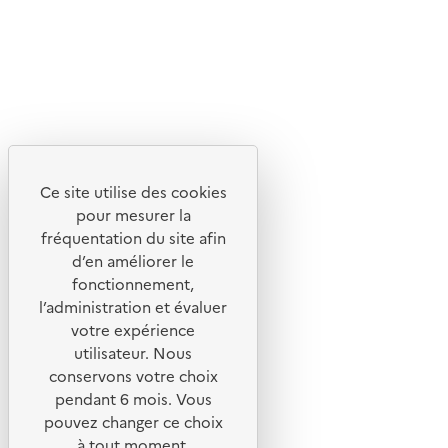
Lettres d'information de l'ADEME
X
Linkedin
Instagram
Youtube
Ce site utilise des cookies
Liens utiles
pour mesurer la
Portail de signalement
fréquentation du site afin
d’en améliorer le
Foire aux questions
fonctionnement,
Formulaire de contact
l’administration et évaluer
Presse
votre expérience
utilisateur. Nous
conservons votre choix
pendant 6 mois. Vous
pouvez changer ce choix
Plan du site
à tout moment.