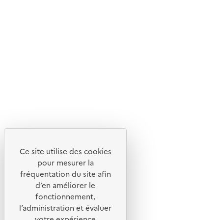
En savoir plus sur l'écoconception du site
Suivez-nous
Flux RSS
Lettres d'information de l'ADEME
X
Linkedin
Instagram
Youtube
Ce site utilise des cookies
Liens utiles
pour mesurer la
Portail de signalement
fréquentation du site afin
d’en améliorer le
Foire aux questions
fonctionnement,
Formulaire de contact
l’administration et évaluer
Presse
votre expérience