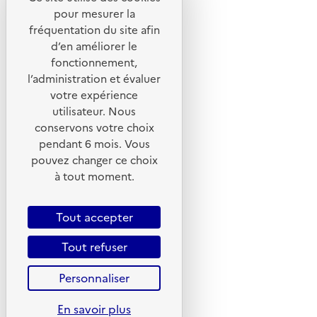
Liens utiles
pour mesurer la
Portail de signalement
fréquentation du site afin
d’en améliorer le
Foire aux questions
fonctionnement,
Formulaire de contact
l’administration et évaluer
Presse
votre expérience
utilisateur. Nous
conservons votre choix
pendant 6 mois. Vous
pouvez changer ce choix
Plan du site
à tout moment.
Mentions légales
CGU
Tout accepter
CGV
Tout refuser
Politique des cookies
Personnaliser
Données personnelles
Accessibilité : non conforme
En savoir plus