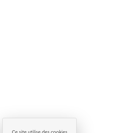
© 2026 ADEME - Tous droits réservés
Ce site internet est pensé et développé avec un objectif
d'écoconception.
En savoir plus sur l'écoconception du site
Suivez-nous
Flux RSS
Lettres d'information de l'ADEME
X
Linkedin
Instagram
Youtube
Ce site utilise des cookies