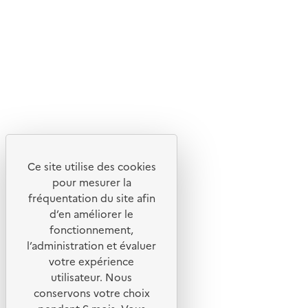
Suivez-nous
Flux RSS
Lettres d'information de l'ADEME
X
Linkedin
Instagram
Youtube
Ce site utilise des cookies
Liens utiles
pour mesurer la
Portail de signalement
fréquentation du site afin
d’en améliorer le
Foire aux questions
fonctionnement,
Formulaire de contact
l’administration et évaluer
Presse
votre expérience
utilisateur. Nous
conservons votre choix