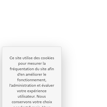
Suivez-nous
Flux RSS
Lettres d'information de l'ADEME
X
Linkedin
Instagram
Youtube
Ce site utilise des cookies
Liens utiles
pour mesurer la
Portail de signalement
fréquentation du site afin
d’en améliorer le
Foire aux questions
fonctionnement,
Formulaire de contact
l’administration et évaluer
Presse
votre expérience
utilisateur. Nous
conservons votre choix