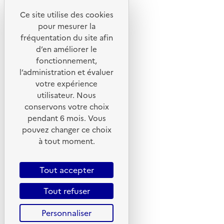
Ce site utilise des cookies
Liens utiles
pour mesurer la
Portail de signalement
fréquentation du site afin
d’en améliorer le
Foire aux questions
fonctionnement,
Formulaire de contact
l’administration et évaluer
Presse
votre expérience
utilisateur. Nous
conservons votre choix
pendant 6 mois. Vous
pouvez changer ce choix
Plan du site
à tout moment.
Mentions légales
CGU
Tout accepter
CGV
Tout refuser
Politique des cookies
Personnaliser
Données personnelles