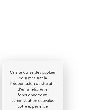
En savoir plus sur l'écoconception du site
Suivez-nous
Flux RSS
Lettres d'information de l'ADEME
X
Linkedin
Instagram
Youtube
Ce site utilise des cookies
Liens utiles
pour mesurer la
Portail de signalement
fréquentation du site afin
d’en améliorer le
Foire aux questions
fonctionnement,
Formulaire de contact
l’administration et évaluer
Presse
votre expérience