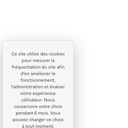
Lettres d'information de l'ADEME
X
Linkedin
Instagram
Youtube
Ce site utilise des cookies
Liens utiles
pour mesurer la
Portail de signalement
fréquentation du site afin
d’en améliorer le
Foire aux questions
fonctionnement,
Formulaire de contact
l’administration et évaluer
Presse
votre expérience
utilisateur. Nous
conservons votre choix
pendant 6 mois. Vous
pouvez changer ce choix
Plan du site
à tout moment.