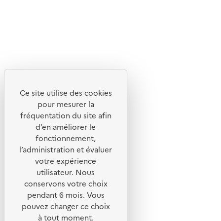
Lettres d'information de l'ADEME
X
Linkedin
Instagram
Youtube
Ce site utilise des cookies
Liens utiles
pour mesurer la
Portail de signalement
fréquentation du site afin
d’en améliorer le
Foire aux questions
fonctionnement,
Formulaire de contact
l’administration et évaluer
Presse
votre expérience
utilisateur. Nous
conservons votre choix
pendant 6 mois. Vous
pouvez changer ce choix
Plan du site
à tout moment.