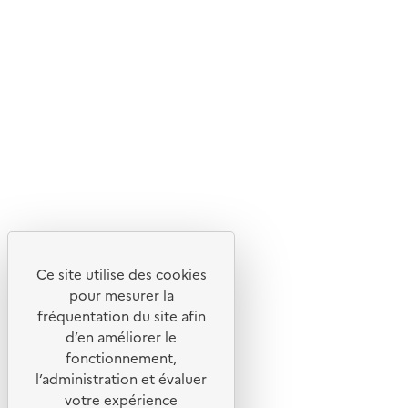
En savoir plus sur l'écoconception du site
Suivez-nous
Flux RSS
Lettres d'information de l'ADEME
X
Linkedin
Instagram
Youtube
Ce site utilise des cookies
Liens utiles
pour mesurer la
Portail de signalement
fréquentation du site afin
d’en améliorer le
Foire aux questions
fonctionnement,
Formulaire de contact
l’administration et évaluer
Presse
votre expérience