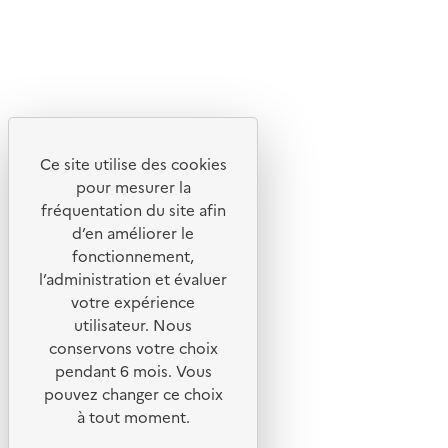
X
Linkedin
Instagram
Youtube
Ce site utilise des cookies
Liens utiles
pour mesurer la
Portail de signalement
fréquentation du site afin
d’en améliorer le
Foire aux questions
fonctionnement,
Formulaire de contact
l’administration et évaluer
Presse
votre expérience
utilisateur. Nous
conservons votre choix
pendant 6 mois. Vous
pouvez changer ce choix
Plan du site
à tout moment.
Mentions légales