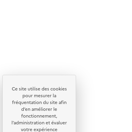
En savoir plus sur l'écoconception du site
Suivez-nous
Flux RSS
Lettres d'information de l'ADEME
X
Linkedin
Instagram
Youtube
Ce site utilise des cookies
Liens utiles
pour mesurer la
Portail de signalement
fréquentation du site afin
d’en améliorer le
Foire aux questions
fonctionnement,
Formulaire de contact
l’administration et évaluer
Presse
votre expérience