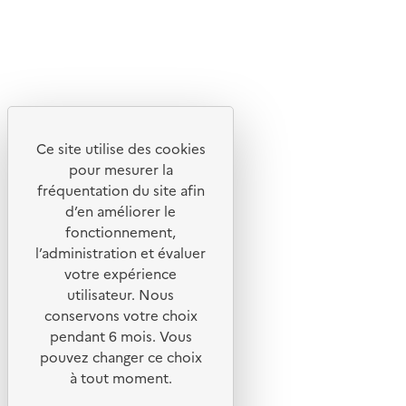
X
Linkedin
Instagram
Youtube
Ce site utilise des cookies
Liens utiles
pour mesurer la
Portail de signalement
fréquentation du site afin
d’en améliorer le
Foire aux questions
fonctionnement,
Formulaire de contact
l’administration et évaluer
Presse
votre expérience
utilisateur. Nous
conservons votre choix
pendant 6 mois. Vous
pouvez changer ce choix
Plan du site
à tout moment.
Mentions légales