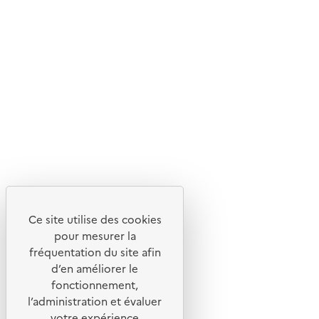
En savoir plus sur l'écoconception du site
Suivez-nous
Flux RSS
Lettres d'information de l'ADEME
X
Linkedin
Instagram
Youtube
Ce site utilise des cookies
Liens utiles
pour mesurer la
Portail de signalement
fréquentation du site afin
d’en améliorer le
Foire aux questions
fonctionnement,
Formulaire de contact
l’administration et évaluer
Presse
votre expérience