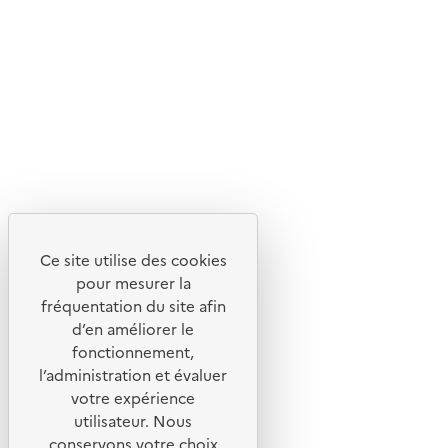
Suivez-nous
Flux RSS
Lettres d'information de l'ADEME
X
Linkedin
Instagram
Youtube
Ce site utilise des cookies
Liens utiles
pour mesurer la
Portail de signalement
fréquentation du site afin
d’en améliorer le
Foire aux questions
fonctionnement,
Formulaire de contact
l’administration et évaluer
Presse
votre expérience
utilisateur. Nous
conservons votre choix