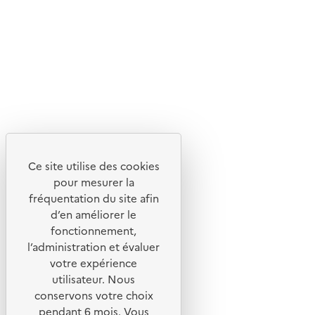
Suivez-nous
Flux RSS
Lettres d'information de l'ADEME
X
Linkedin
Instagram
Youtube
Ce site utilise des cookies
Liens utiles
pour mesurer la
Portail de signalement
fréquentation du site afin
d’en améliorer le
Foire aux questions
fonctionnement,
Formulaire de contact
l’administration et évaluer
Presse
votre expérience
utilisateur. Nous
conservons votre choix
pendant 6 mois. Vous