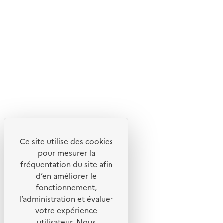
En savoir plus sur l'écoconception du site
Suivez-nous
Flux RSS
Lettres d'information de l'ADEME
X
Linkedin
Instagram
Youtube
Ce site utilise des cookies
Liens utiles
pour mesurer la
Portail de signalement
fréquentation du site afin
d’en améliorer le
Foire aux questions
fonctionnement,
Formulaire de contact
l’administration et évaluer
Presse
votre expérience
utilisateur. Nous