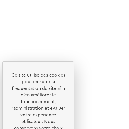
Suivez-nous
Flux RSS
Lettres d'information de l'ADEME
X
Linkedin
Instagram
Youtube
Ce site utilise des cookies
Liens utiles
pour mesurer la
Portail de signalement
fréquentation du site afin
d’en améliorer le
Foire aux questions
fonctionnement,
Formulaire de contact
l’administration et évaluer
Presse
votre expérience
utilisateur. Nous
conservons votre choix