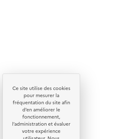
En savoir plus sur l'écoconception du site
Suivez-nous
Flux RSS
Lettres d'information de l'ADEME
X
Linkedin
Instagram
Youtube
Ce site utilise des cookies
Liens utiles
pour mesurer la
Portail de signalement
fréquentation du site afin
d’en améliorer le
Foire aux questions
fonctionnement,
Formulaire de contact
l’administration et évaluer
Presse
votre expérience
utilisateur. Nous