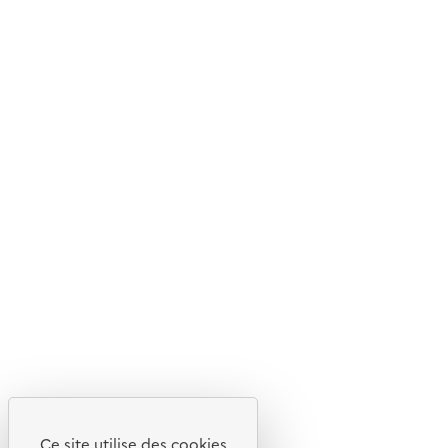
© 2026 ADEME - Tous droits réservés
Ce site internet est pensé et développé avec un objectif
d'écoconception.
En savoir plus sur l'écoconception du site
Suivez-nous
Flux RSS
Lettres d'information de l'ADEME
X
Linkedin
Instagram
Youtube
Ce site utilise des cookies