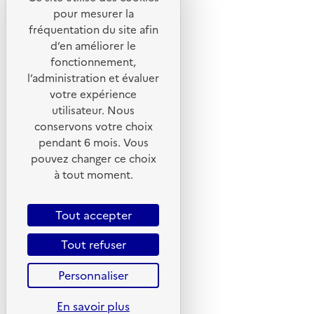
Liens utiles
pour mesurer la
Portail de signalement
fréquentation du site afin
d’en améliorer le
Foire aux questions
fonctionnement,
Formulaire de contact
l’administration et évaluer
Presse
votre expérience
utilisateur. Nous
conservons votre choix
pendant 6 mois. Vous
pouvez changer ce choix
Plan du site
à tout moment.
Mentions légales
CGU
Tout accepter
CGV
Tout refuser
Politique des cookies
Personnaliser
Données personnelles
Accessibilité : non conforme
En savoir plus