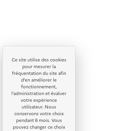
Flux RSS
Lettres d'information de l'ADEME
X
Linkedin
Instagram
Youtube
Ce site utilise des cookies
Liens utiles
pour mesurer la
Portail de signalement
fréquentation du site afin
d’en améliorer le
Foire aux questions
fonctionnement,
Formulaire de contact
l’administration et évaluer
Presse
votre expérience
utilisateur. Nous
conservons votre choix
pendant 6 mois. Vous
pouvez changer ce choix
Plan du site