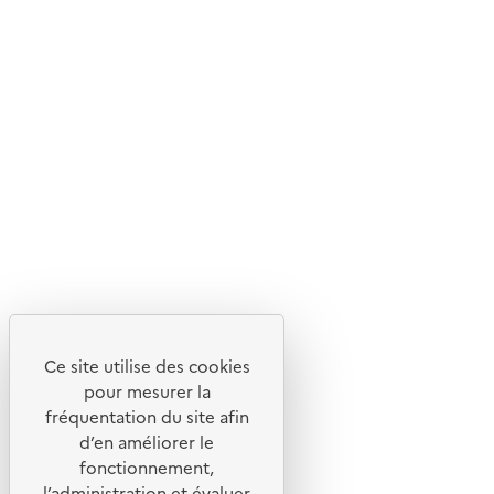
d'écoconception.
En savoir plus sur l'écoconception du site
Suivez-nous
Flux RSS
Lettres d'information de l'ADEME
X
Linkedin
Instagram
Youtube
Ce site utilise des cookies
Liens utiles
pour mesurer la
Portail de signalement
fréquentation du site afin
d’en améliorer le
Foire aux questions
fonctionnement,
Formulaire de contact
l’administration et évaluer