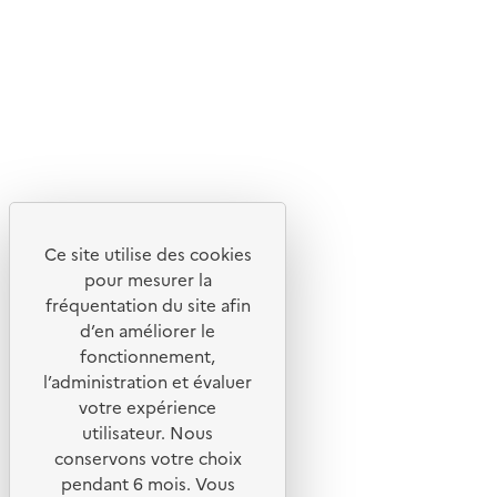
Flux RSS
Lettres d'information de l'ADEME
X
Linkedin
Instagram
Youtube
Ce site utilise des cookies
Liens utiles
pour mesurer la
Portail de signalement
fréquentation du site afin
d’en améliorer le
Foire aux questions
fonctionnement,
Formulaire de contact
l’administration et évaluer
Presse
votre expérience
utilisateur. Nous
conservons votre choix
pendant 6 mois. Vous