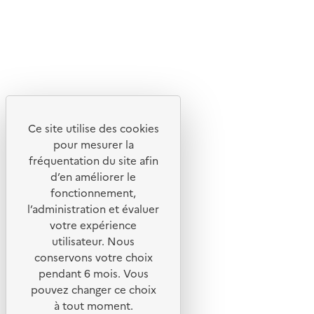
Lettres d'information de l'ADEME
X
Linkedin
Instagram
Youtube
Ce site utilise des cookies
Liens utiles
pour mesurer la
Portail de signalement
fréquentation du site afin
d’en améliorer le
Foire aux questions
fonctionnement,
Formulaire de contact
l’administration et évaluer
Presse
votre expérience
utilisateur. Nous
conservons votre choix
pendant 6 mois. Vous
pouvez changer ce choix
Plan du site
à tout moment.