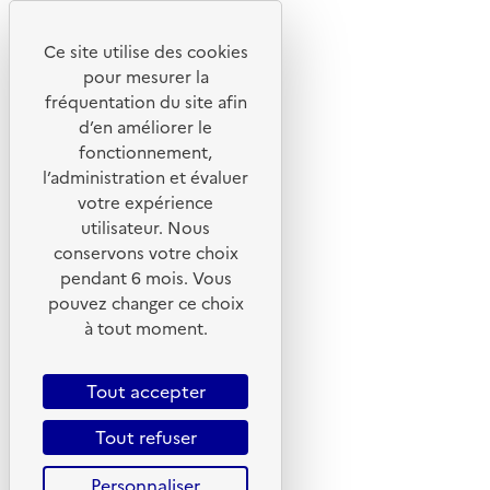
Youtube
Ce site utilise des cookies
Liens utiles
pour mesurer la
Portail de signalement
fréquentation du site afin
d’en améliorer le
Foire aux questions
fonctionnement,
Formulaire de contact
l’administration et évaluer
Presse
votre expérience
utilisateur. Nous
conservons votre choix
pendant 6 mois. Vous
pouvez changer ce choix
Plan du site
à tout moment.
Mentions légales
CGU
Tout accepter
CGV
Tout refuser
Politique des cookies
Personnaliser
Données personnelles