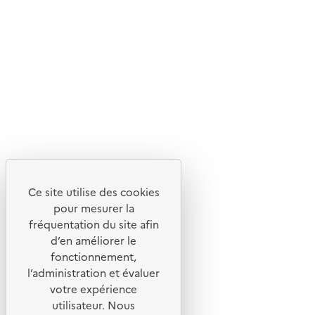
En savoir plus sur l'écoconception du site
Suivez-nous
Flux RSS
Lettres d'information de l'ADEME
X
Linkedin
Instagram
Youtube
Ce site utilise des cookies
Liens utiles
pour mesurer la
Portail de signalement
fréquentation du site afin
d’en améliorer le
Foire aux questions
fonctionnement,
Formulaire de contact
l’administration et évaluer
Presse
votre expérience
utilisateur. Nous