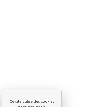
© 2026 ADEME - Tous droits réservés
Ce site internet est pensé et développé avec un objectif
d'écoconception.
En savoir plus sur l'écoconception du site
Suivez-nous
Flux RSS
Lettres d'information de l'ADEME
X
Linkedin
Instagram
Youtube
Ce site utilise des cookies
Liens utiles
pour mesurer la