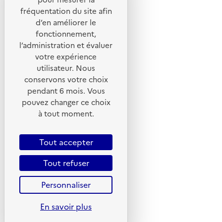
Portail de signalement
fréquentation du site afin
d’en améliorer le
Foire aux questions
fonctionnement,
Formulaire de contact
l’administration et évaluer
Presse
votre expérience
utilisateur. Nous
conservons votre choix
pendant 6 mois. Vous
pouvez changer ce choix
Plan du site
à tout moment.
Mentions légales
CGU
Tout accepter
CGV
Tout refuser
Politique des cookies
Personnaliser
Données personnelles
Accessibilité : non conforme
En savoir plus
Gestion des cookies