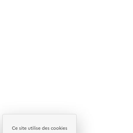
Mis en ligne le : 29/08/2025
Livraison gratuite
Livraison entre 3 et 5 jours
Découvrez
Notre site
Ce site utilise des cookies