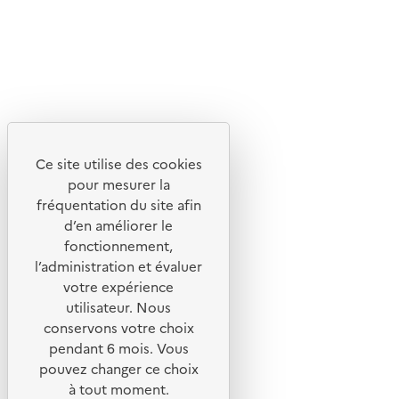
Lettres d'information de l'ADEME
X
Linkedin
Instagram
Youtube
Ce site utilise des cookies
Liens utiles
pour mesurer la
Portail de signalement
fréquentation du site afin
d’en améliorer le
Foire aux questions
fonctionnement,
Formulaire de contact
l’administration et évaluer
Presse
votre expérience
utilisateur. Nous
conservons votre choix
pendant 6 mois. Vous
pouvez changer ce choix
Plan du site
à tout moment.