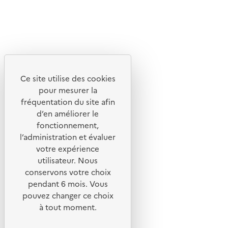
X
Linkedin
Instagram
Youtube
Ce site utilise des cookies
Liens utiles
pour mesurer la
Portail de signalement
fréquentation du site afin
d’en améliorer le
Foire aux questions
fonctionnement,
Formulaire de contact
l’administration et évaluer
Presse
votre expérience
utilisateur. Nous
conservons votre choix
pendant 6 mois. Vous
pouvez changer ce choix
Plan du site
à tout moment.
Mentions légales