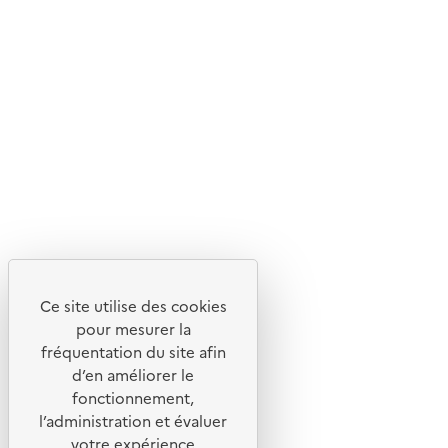
En savoir plus sur l'écoconception du site
Suivez-nous
Flux RSS
Lettres d'information de l'ADEME
X
Linkedin
Instagram
Youtube
Ce site utilise des cookies
Liens utiles
pour mesurer la
Portail de signalement
fréquentation du site afin
d’en améliorer le
Foire aux questions
fonctionnement,
Formulaire de contact
l’administration et évaluer
Presse
votre expérience