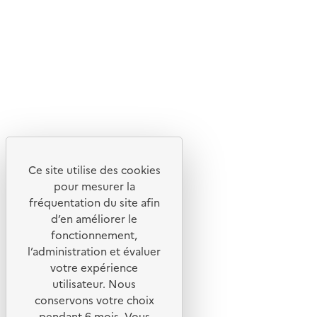
Suivez-nous
Flux RSS
Lettres d'information de l'ADEME
X
Linkedin
Instagram
Youtube
Ce site utilise des cookies
Liens utiles
pour mesurer la
Portail de signalement
fréquentation du site afin
d’en améliorer le
Foire aux questions
fonctionnement,
Formulaire de contact
l’administration et évaluer
Presse
votre expérience
utilisateur. Nous
conservons votre choix
pendant 6 mois. Vous