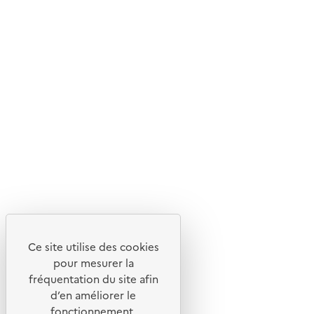
Ce site internet est pensé et développé avec un objectif
d'écoconception.
En savoir plus sur l'écoconception du site
Suivez-nous
Flux RSS
Lettres d'information de l'ADEME
X
Linkedin
Instagram
Youtube
Ce site utilise des cookies
Liens utiles
pour mesurer la
Portail de signalement
fréquentation du site afin
d’en améliorer le
Foire aux questions
fonctionnement,