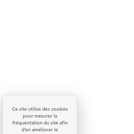
Ce site internet est pensé et développé avec un objectif
d'écoconception.
En savoir plus sur l'écoconception du site
Suivez-nous
Flux RSS
Lettres d'information de l'ADEME
X
Linkedin
Instagram
Youtube
Ce site utilise des cookies
Liens utiles
pour mesurer la
Portail de signalement
fréquentation du site afin
d’en améliorer le
Foire aux questions