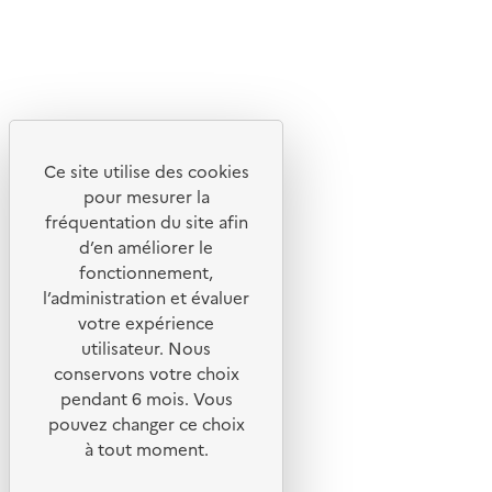
X
Linkedin
Instagram
Youtube
Ce site utilise des cookies
Liens utiles
pour mesurer la
Portail de signalement
fréquentation du site afin
d’en améliorer le
Foire aux questions
fonctionnement,
Formulaire de contact
l’administration et évaluer
Presse
votre expérience
utilisateur. Nous
conservons votre choix
pendant 6 mois. Vous
pouvez changer ce choix
Plan du site
à tout moment.
Mentions légales